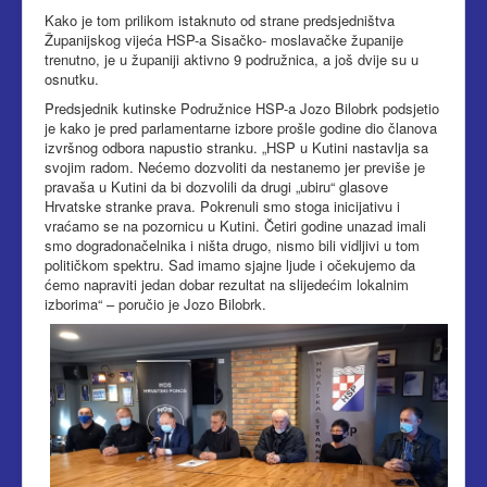
Kako je tom prilikom istaknuto od strane predsjedništva
Županijskog vijeća HSP-a Sisačko- moslavačke županije
trenutno, je u županiji aktivno 9 podružnica, a još dvije su u
osnutku.
Predsjednik kutinske Podružnice HSP-a Jozo Bilobrk podsjetio
je kako je pred parlamentarne izbore prošle godine dio članova
izvršnog odbora napustio stranku. „HSP u Kutini nastavlja sa
svojim radom. Nećemo dozvoliti da nestanemo jer previše je
pravaša u Kutini da bi dozvolili da drugi „ubiru“ glasove
Hrvatske stranke prava. Pokrenuli smo stoga inicijativu i
vraćamo se na pozornicu u Kutini. Četiri godine unazad imali
smo dogradonačelnika i ništa drugo, nismo bili vidljivi u tom
političkom spektru. Sad imamo sjajne ljude i očekujemo da
ćemo napraviti jedan dobar rezultat na slijedećim lokalnim
izborima“ – poručio je Jozo Bilobrk.