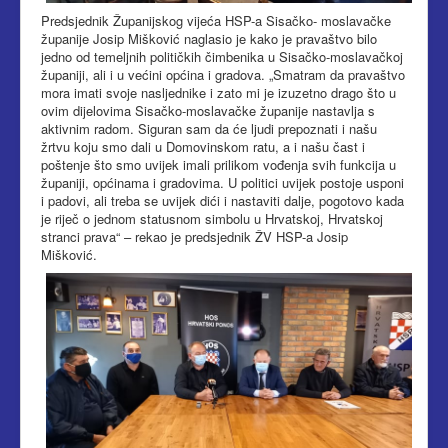
Predsjednik Županijskog vijeća HSP-a Sisačko- moslavačke
županije Josip Mišković naglasio je kako je pravaštvo bilo
jedno od temeljnih političkih čimbenika u Sisačko-moslavačkoj
županiji, ali i u većini općina i gradova. „Smatram da pravaštvo
mora imati svoje nasljednike i zato mi je izuzetno drago što u
ovim dijelovima Sisačko-moslavačke županije nastavlja s
aktivnim radom. Siguran sam da će ljudi prepoznati i našu
žrtvu koju smo dali u Domovinskom ratu, a i našu čast i
poštenje što smo uvijek imali prilikom vođenja svih funkcija u
županiji, općinama i gradovima. U politici uvijek postoje usponi
i padovi, ali treba se uvijek dići i nastaviti dalje, pogotovo kada
je riječ o jednom statusnom simbolu u Hrvatskoj, Hrvatskoj
stranci prava“ – rekao je predsjednik ŽV HSP-a Josip
Mišković.