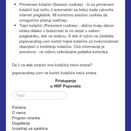
Privremeni kolačići (Session cookies) - to su privremeni
kolačići koji ističu (i automatski se brišu) kada zatvorite
internet preglednik. Mi koristimo session cookies da
omogućimo pristup sadržaju.
Trajni kolačići (Persistent cookies) - obično imaju datum
isteka daleko u budućnost te će ostati u vašem
pregledniku, dok ne isteknu, ili dok ih ručno ne izbrišete.
popovacahsp.com koristi trajne kolačiće za funkcionalnost
obavijesti o korištenju kolačića. Ova informacija je
anonimna - ne vidimo individualne podatke korisnika.
Da li na web stranici ima kolačića treće strane?
popovacahsp.com ne koristi kolačiće treće strane.
Pristupanje
u HSP Popovača
Traži
...
Početna
O nama
Program stranke
Događanja
Izvještaji sa sjednica