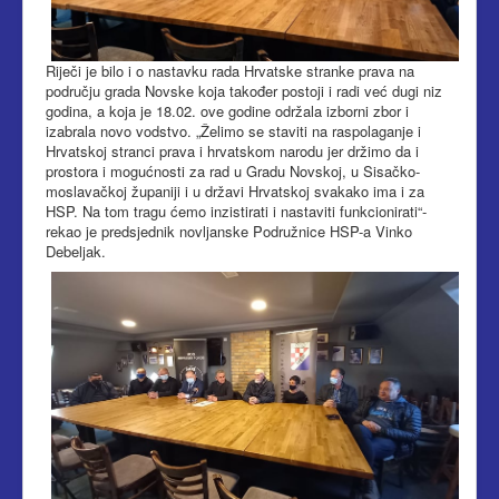
Riječi je bilo i o nastavku rada Hrvatske stranke prava na
području grada Novske koja također postoji i radi već dugi niz
godina, a koja je 18.02. ove godine održala izborni zbor i
izabrala novo vodstvo. „Želimo se staviti na raspolaganje i
Hrvatskoj stranci prava i hrvatskom narodu jer držimo da i
prostora i mogućnosti za rad u Gradu Novskoj, u Sisačko-
moslavačkoj županiji i u državi Hrvatskoj svakako ima i za
HSP. Na tom tragu ćemo inzistirati i nastaviti funkcionirati“-
rekao je predsjednik novljanske Podružnice HSP-a Vinko
Debeljak.